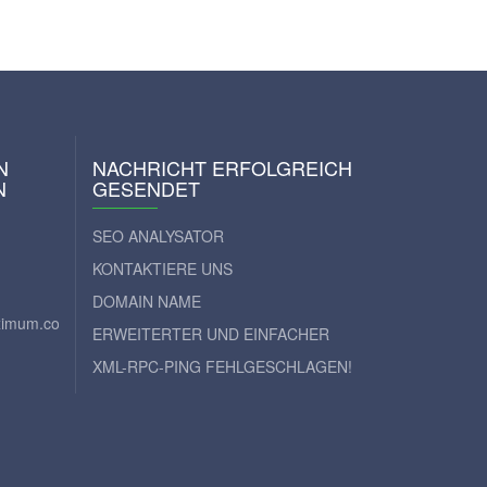
N
NACHRICHT ERFOLGREICH
N
GESENDET
SEO ANALYSATOR
KONTAKTIERE UNS
DOMAIN NAME
aximum.com
ERWEITERTER UND EINFACHER
XML-RPC-PING FEHLGESCHLAGEN!