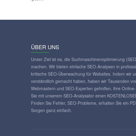
ÜBER UNS
Unser Ziel ist es, die Suchmaschinenoptimierung (SEO
machen. Wir bieten einfache SEO-Analysen in professi
kritische SEO-Überwachung für Websites. Indem wir uns
verständlich gemacht haben, haben wir Tausenden vo
Webmastern und SEO-Experten geholfen, ihre Online-P
Sie mit unserem SEO-Analysator einen KOSTENLOSEN 
Finden Sie Fehler, SEO-Probleme, erhalten Sie ein PD
Sorgen ganz einfach.