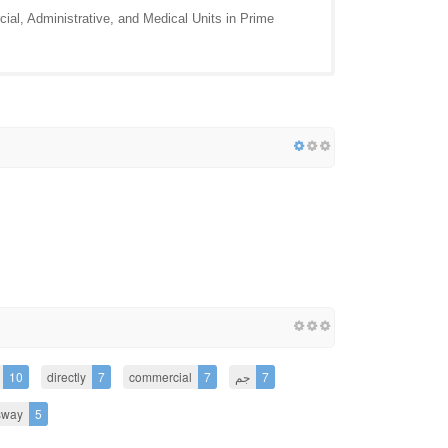
ial, Administrative, and Medical Units in Prime
10
directly
7
commercial
7
جم
7
sway
5