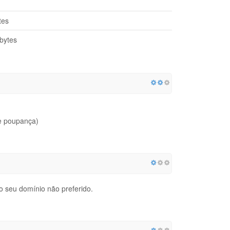
tes
bytes
e poupança)
o seu domínio não preferido.