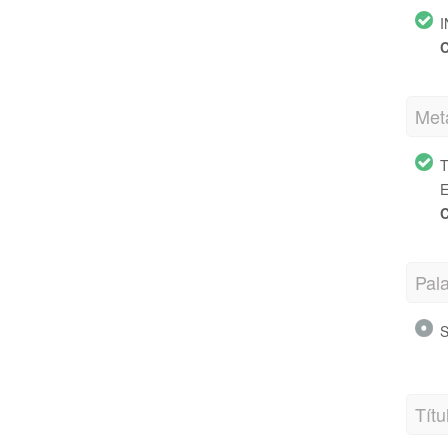
I
C
Met
T
E
C
Pal
S
Títu