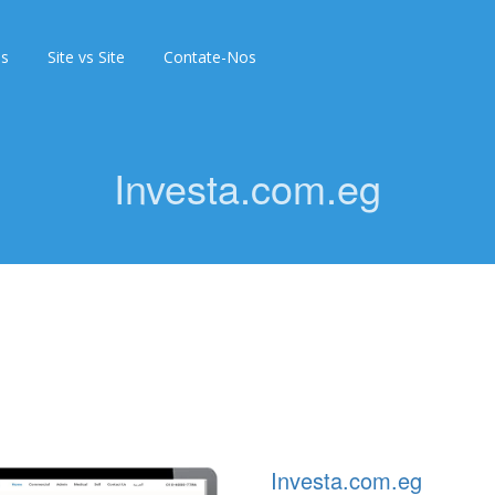
as
Site vs Site
Contate-Nos
Investa.com.eg
Investa.com.eg