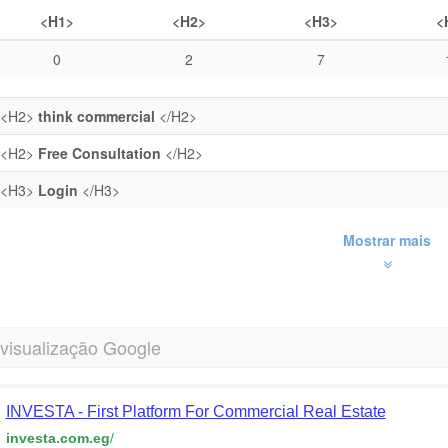
<H1>
<H2>
<H3>
<
0
2
7
<H2>
think commercial
</H2>
<H2>
Free Consultation
</H2>
<H3>
Login
</H3>
Mostrar mais
 visualização Google
INVESTA - First Platform For Commercial Real Estate
investa.com.eg
/