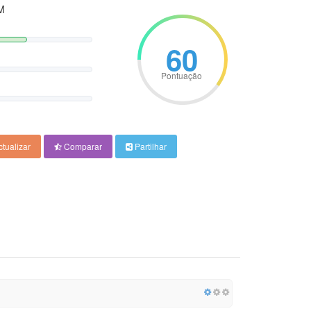
M
60
Pontuação
tualizar
Comparar
Partilhar