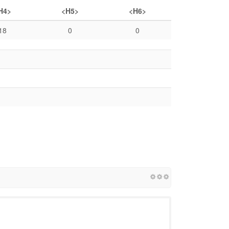
H4>
<H5>
<H6>
18
0
0