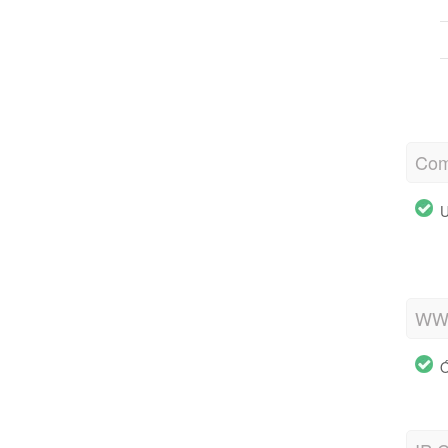
Com
U
WWW
Ó