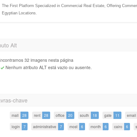
The First Platform Specialized in Commercial Real Estate, Offering Commerc
Egyptian Locations.
buto Alt
ncontramos 32 imagens nesta página
Nenhum atributo ALT está vazio ou ausente.
avras-chave
mall
28
rent
28
office
20
south
18
gate
11
email
login
7
administrative
7
most
6
month
6
cairo
6