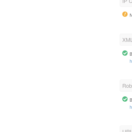
IP C
N
XML
B
h
Robo
B
h
URL