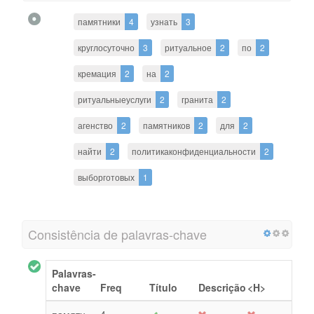
памятники
4
узнать
3
круглосуточно
3
ритуальное
2
по
2
кремация
2
на
2
ритуальныеуслуги
2
гранита
2
агенство
2
памятников
2
для
2
найти
2
политикаконфиденциальности
2
выборготовых
1
Consistência de palavras-chave
Palavras-
chave
Freq
Título
Descrição
<H>
памятн
4