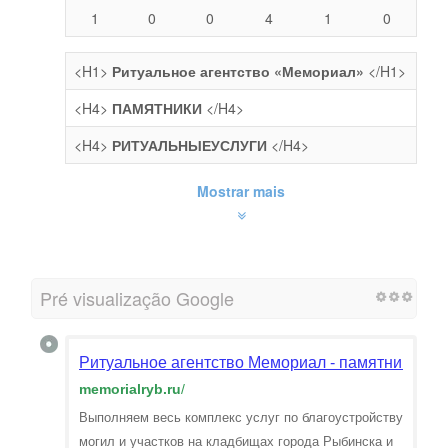
1
0
0
4
1
0
<H1>
Ритуальное агентство «Мемориал»
</H1>
<H4>
ПАМЯТНИКИ
</H4>
<H4>
РИТУАЛЬНЫЕУСЛУГИ
</H4>
Mostrar mais
Pré visualização Google
Ритуальное агентство Мемориал - памятники, по
memorialryb.ru
/
Выполняем весь комплекс услуг по благоустройству
могил и участков на кладбищах города Рыбинска и