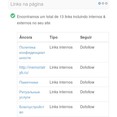
Links na página
Encontramos um total de 13 links incluindo internos &
externos no seu site
Âncora
Tipo
Seguir
Политика
Links internos
Dofollow
конфиденциал
ьности
http://memorialr
Links internos
Dofollow
yb.ru/
Памятники
Links internos
Dofollow
Ритуальные
Links internos
Dofollow
услуги
Благоустройст
Links internos
Dofollow
во