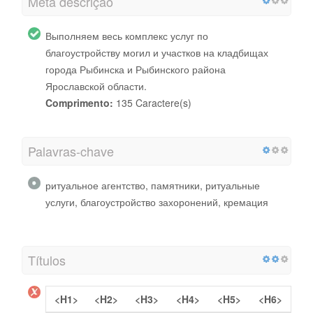
Meta descrição
Выполняем весь комплекс услуг по
благоустройству могил и участков на кладбищах
города Рыбинска и Рыбинского района
Ярославской области.
Comprimento:
135 Caractere(s)
Palavras-chave
ритуальное агентство, памятники, ритуальные
услуги, благоустройство захоронений, кремация
Títulos
<H1>
<H2>
<H3>
<H4>
<H5>
<H6>