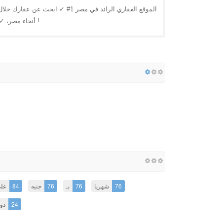
الموقع العقاري الرائد في مصر 1# 
أنحاء مصر، ✓ عقارات موثقة ومعتمدة: شقق، فلل، بيوت ✓ أعثر علي أكثر عقار مناسب لك الآن !
عل
84
جنيه
76
بـ
76
شهريا
76
دو
24