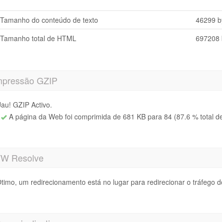
Tamanho do conteúdo de texto
46299 b
Tamanho total de HTML
697208 
pressão GZIP
au! GZIP Activo.
A página da Web foi comprimida de 681 KB para 84 (87.6 % total d
 Resolve
timo, um redirecionamento está no lugar para redirecionar o tráfego d