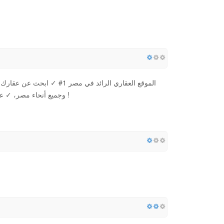
الموقع العقاري الرائد في مص
وجميع أنحاء مصر، ✓ عقارات موثقة ومعتمدة: شقق، فلل، بيوت ✓ أعثر علي أكثر عقار مناسب لك الآن !