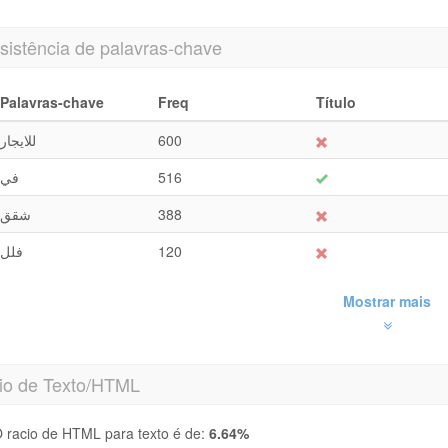
sistência de palavras-chave
Palavras-chave
Freq
Título
للايجار
600
في
516
شقق
388
فلل
120
Mostrar mais
io de Texto/HTML
 racio de HTML para texto é de:
6.64%