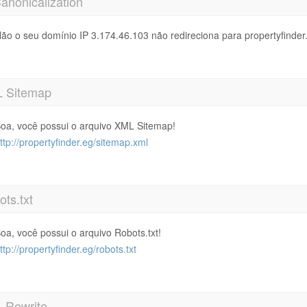
anonicalization
ão o seu domínio IP 3.174.46.103 não redireciona para propertyfinder
 Sitemap
oa, você possui o arquivo XML Sitemap!
ttp://propertyfinder.eg/sitemap.xml
ts.txt
oa, você possui o arquivo Robots.txt!
ttp://propertyfinder.eg/robots.txt
 Rewrite