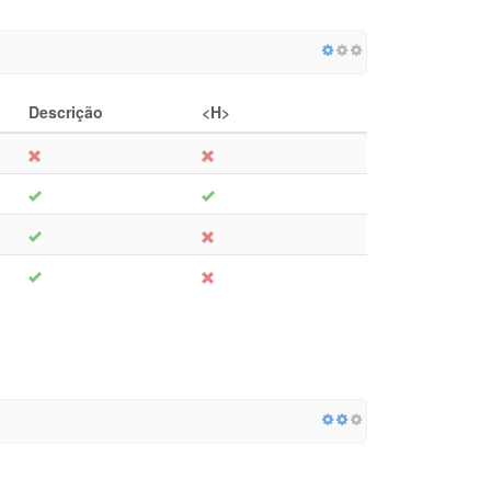
Descrição
<H>