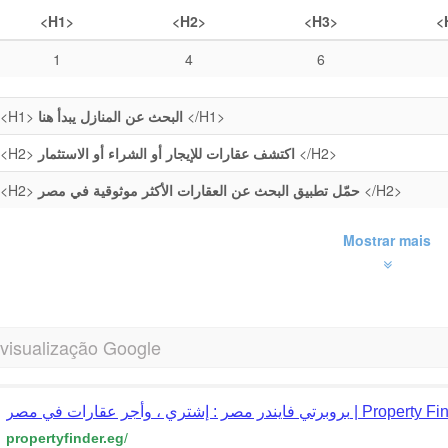
<H1>
<H2>
<H3>
<
1
4
6
<H1>
البحث عن المنازل يبدأ هنا
</H1>
<H2>
اكتشف عقارات للإيجار أو الشراء أو الاستثمار
</H2>
<H2>
حمّل تطبيق البحث عن العقارات الأكثر موثوقية في مصر
</H2>
Mostrar mais
 visualização Google
برتي فايندر مصر : إشتري ، وأجر عقارات في مصر
propertyfinder.eg
/