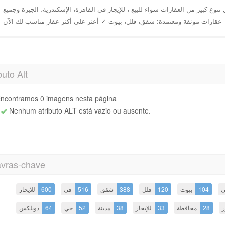
✓ ابحث عن عقارك خلال تنوع كبير من العقارات سواء للبيع ، للإيجار في القاهرة، الإسكندرية، الجيزة وجميع
buto Alt
ncontramos 0 imagens nesta página
Nenhum atributo ALT está vazio ou ausente.
avras-chave
للايجار
600
في
516
شقق
388
فلل
120
بيوت
104
ى
دوبلكس
64
حي
52
مدينة
38
للإيجار
33
محافظة
28
ر