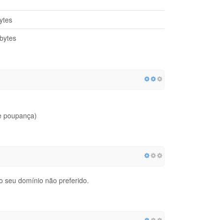
ytes
bytes
e poupança)
o seu domínio não preferido.