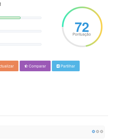
M
72
Pontuação
tualizar
Comparar
Partilhar