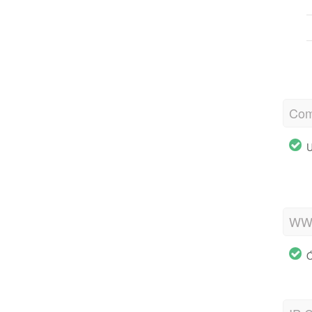
Com
U
WWW
Ó