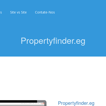
as
Site vs Site
Contate-Nos
Propertyfinder.eg
Propertyfinder.eg