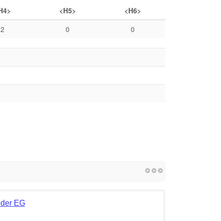
H4>
<H5>
<H6>
2
0
0
برو | Property Finder EG