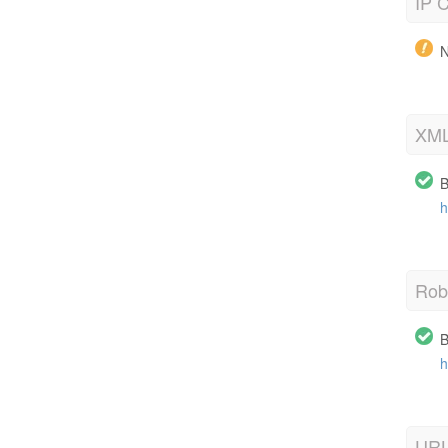
IP C
N
XML
B
h
Robo
B
h
URL