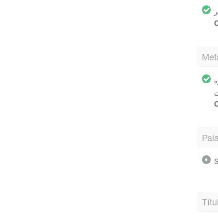
C
Met
ة
C
Pal
S
Títu