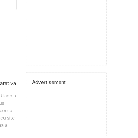
Advertisement
arativa
 lado a
us
a como
eu site
ra a