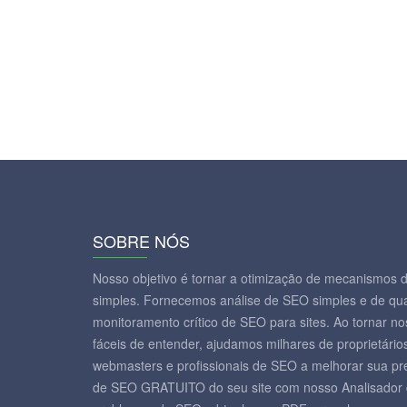
SOBRE NÓS
Nosso objetivo é tornar a otimização de mecanismos d
simples. Fornecemos análise de SEO simples e de qua
monitoramento crítico de SEO para sites. Ao tornar nos
fáceis de entender, ajudamos milhares de proprietár
webmasters e profissionais de SEO a melhorar sua pre
de SEO GRATUITO do seu site com nosso Analisador 