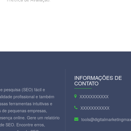
métrica de Avaliação.
INFORMAÇÕES DE
CONTATO
e pesquisa (SEO) fácil e
lidade profissional e também
XXXXXXXXXXX
sas ferramentas intuitivas e
XXXXXXXXXXX
ios de pequenas empresas,
sença online. Gere um relatório
tools@digitalmarketingm
de SEO. Encontre erros,