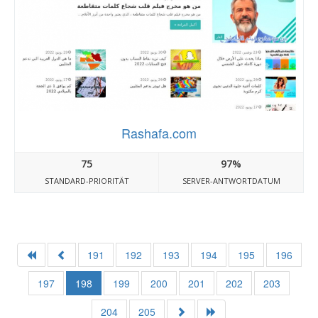
Rashafa.com
75
97%
STANDARD-PRIORITÄT
SERVER-ANTWORTDATUM
191
192
193
194
195
196
197
198
199
200
201
202
203
204
205