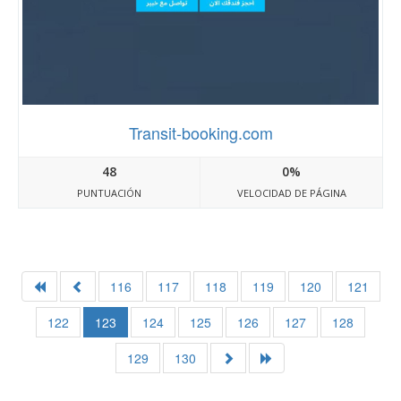
Transit-booking.com
48
0%
PUNTUACIÓN
VELOCIDAD DE PÁGINA
116
117
118
119
120
121
122
123
124
125
126
127
128
129
130