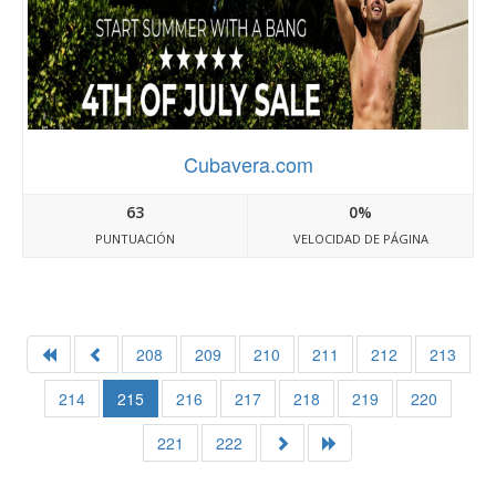
Cubavera.com
63
0%
PUNTUACIÓN
VELOCIDAD DE PÁGINA
208
209
210
211
212
213
214
215
216
217
218
219
220
221
222