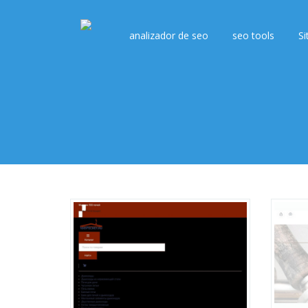
analizador de seo
seo tools
Si