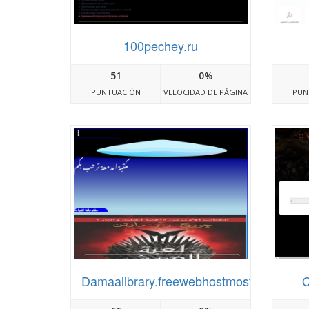
100pechey.ru
51
0%
PUNTUACIÓN
VELOCIDAD DE PÁGINA
PUN
Damaalibrary.freewebhostmost.com
Q