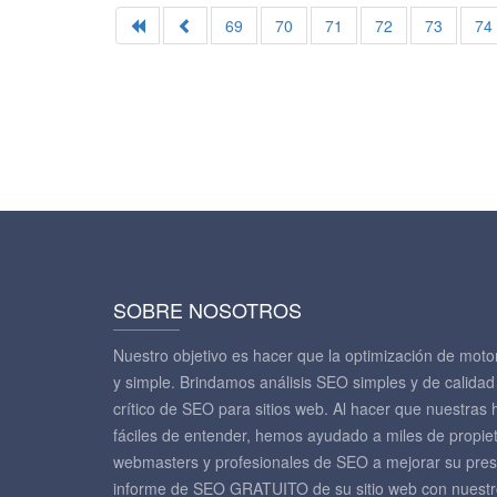
69
70
71
72
73
74
SOBRE NOSOTROS
Nuestro objetivo es hacer que la optimización de mot
y simple. Brindamos análisis SEO simples y de calidad
crítico de SEO para sitios web. Al hacer que nuestras 
fáciles de entender, hemos ayudado a miles de propi
webmasters y profesionales de SEO a mejorar su pres
informe de SEO GRATUITO de su sitio web con nuestr