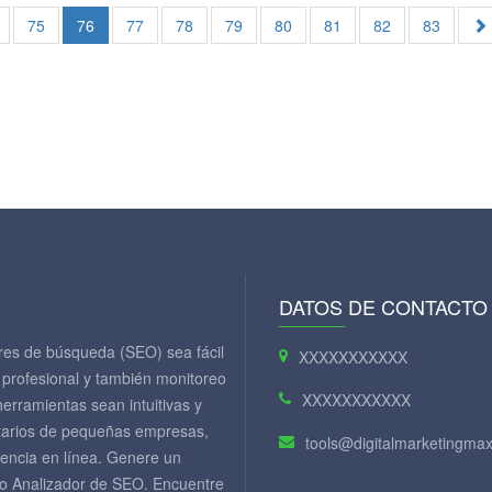
75
76
77
78
79
80
81
82
83
DATOS DE CONTACTO
ores de búsqueda (SEO) sea fácil
XXXXXXXXXXX
 profesional y también monitoreo
XXXXXXXXXXX
herramientas sean intuitivas y
etarios de pequeñas empresas,
tools@digitalmarketingm
encia en línea. Genere un
o Analizador de SEO. Encuentre