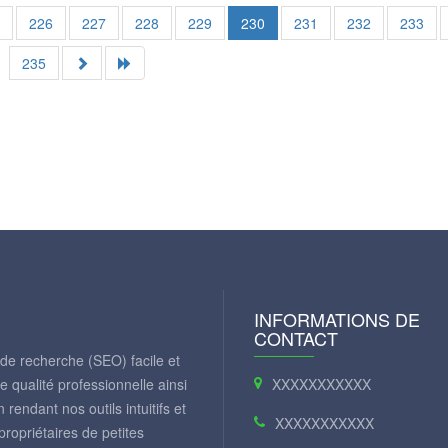
5
226
227
228
229
230
231
232
233
235
INFORMATIONS DE
CONTACT
 de recherche (SEO) facile et
 qualité professionnelle ainsi
XXXXXXXXXXX
rendant nos outils intuitifs et
XXXXXXXXXXX
ropriétaires de petites