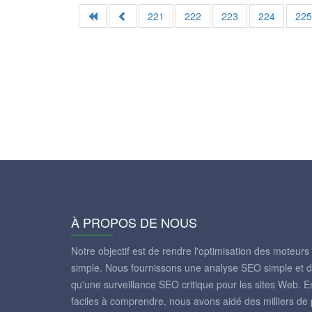
221
222
223
224
22
À PROPOS DE NOUS
Notre objectif est de rendre l'optimisation des moteurs
simple. Nous fournissons une analyse SEO simple et de
qu'une surveillance SEO critique pour les sites Web. En 
faciles à comprendre, nous avons aidé des milliers de p