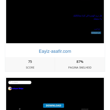
Eayiz-asafir.com
75
87%
SCORE
PAGINA SNELHEID