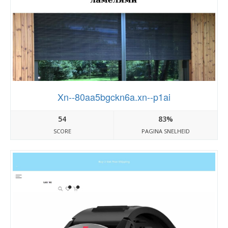
Xn--80aa5bgckn6a.xn--p1ai
54
83%
SCORE
PAGINA SNELHEID