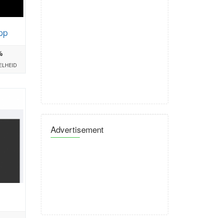
app
%
ELHEID
Advertisement