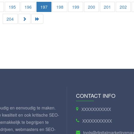
4
195
196
197
198
199
200
201
202
204
CONTACT INFO
oudig en eenvoudig te maken.
XXXXXXXXXXX
waliteit en ook kritische SEO-
XXXXXXXXXXX
gemakkelijk te begrijpen te
drijven, webmasters en SEO-
tools@digitalmarketingm