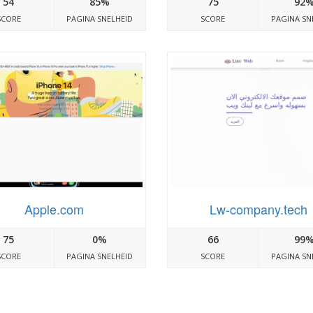
54
85%
75
92
SCORE
PAGINA SNELHEID
SCORE
PAGINA SN
Apple.com
Lw-company.tech
75
0%
66
99
SCORE
PAGINA SNELHEID
SCORE
PAGINA SN