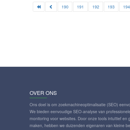
190
191
192
193
19
OVER ONS
Ons doel is om zoekmachineoptimalisatie (SEO) eenv
We bieden eenvoudige SEO-analyse van professionele k
monitoring voor websites. Door onze tools intuïtief en 
maken, hebben we duizenden eigenaren van kleine be