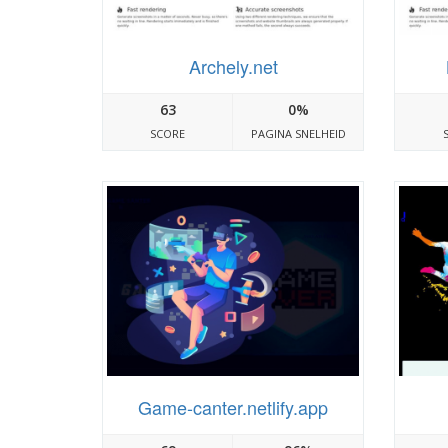
Archely.net
63
0%
SCORE
PAGINA SNELHEID
Game-canter.netlify.app