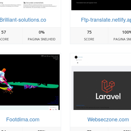
Brilliant-solutions.co
Ftp-translate.netlify.
57
0%
75
100
SCORE
PAGINA SNELHEID
SCORE
PAGINA SN
Footdima.com
Webseczone.com