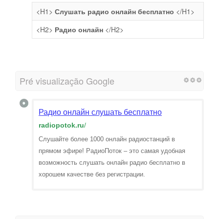
<H1>
Слушать радио онлайн бесплатно
</H1>
<H2>
Радио онлайн
</H2>
Pré visualização Google
Радио онлайн слушать бесплатно
radiopotok.ru
/
Слушайте более 1000 онлайн радиостанций в
прямом эфире! РадиоПоток – это самая удобная
возможность слушать онлайн радио бесплатно в
хорошем качестве без регистрации.