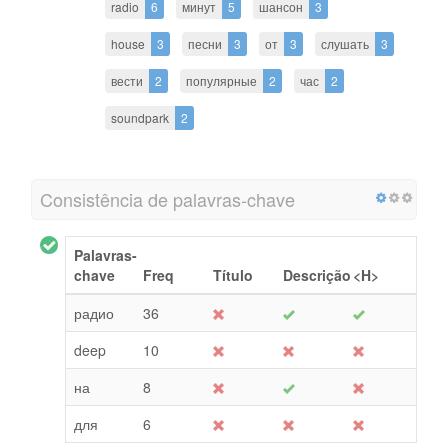
radio
6
минут
5
шансон
3
house
3
песни
3
от
3
слушать
3
вести
2
популярные
2
час
2
soundpark
2
Consistência de palavras-chave
Palavras-
chave
Freq
Título
Descrição
<H>
радио
36
deep
10
на
8
для
6