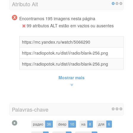
Atributo Alt
Encontramos 195 imagens nesta página
99 atributos ALT estão em vazios ou ausentes
https://mc.yandex.ru/watch/5066290
https://radiopotok.ru/dist/i/radio/blank-256.png
https://radiopotok.ru/dist/i/radio/blank-256.png
Mostrar mais
Palavras-chave
радио
36
deep
10
на
8
для
6