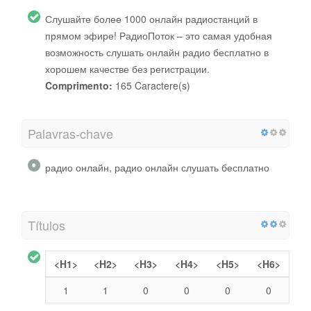
Слушайте более 1000 онлайн радиостанций в
прямом эфире! РадиоПоток – это самая удобная
возможность слушать онлайн радио бесплатно в
хорошем качестве без регистрации.
Comprimento:
165 Caractere(s)
Palavras-chave
радио онлайн, радио онлайн слушать бесплатно
Títulos
<H1>
<H2>
<H3>
<H4>
<H5>
<H6>
1
1
0
0
0
0