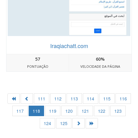
Iraqiachatt.com
57
60%
PONTUAÇÃO
VELOCIDADE DA PÁGINA
111
112
113
114
115
116
117
118
119
120
121
122
123
124
125