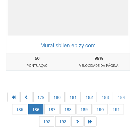
Muratisbilen.epizy.com
60
98%
PONTUAÇÃO
VELOCIDADE DA PÁGINA
179
180
181
182
183
184
185
186
187
188
189
190
191
192
193