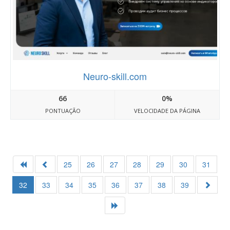
Neuro-skill.com
66
0%
PONTUAÇÃO
VELOCIDADE DA PÁGINA
25
26
27
28
29
30
31
32
33
34
35
36
37
38
39