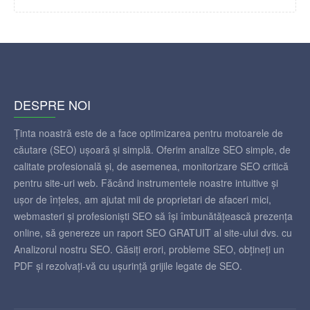
DESPRE NOI
Ținta noastră este de a face optimizarea pentru motoarele de
căutare (SEO) ușoară și simplă. Oferim analize SEO simple, de
calitate profesională și, de asemenea, monitorizare SEO critică
pentru site-uri web. Făcând instrumentele noastre intuitive și
ușor de înțeles, am ajutat mii de proprietari de afaceri mici,
webmasteri și profesioniști SEO să își îmbunătățească prezența
online, să genereze un raport SEO GRATUIT al site-ului dvs. cu
Analizorul nostru SEO. Găsiți erori, probleme SEO, obțineți un
PDF și rezolvați-vă cu ușurință grijile legate de SEO.