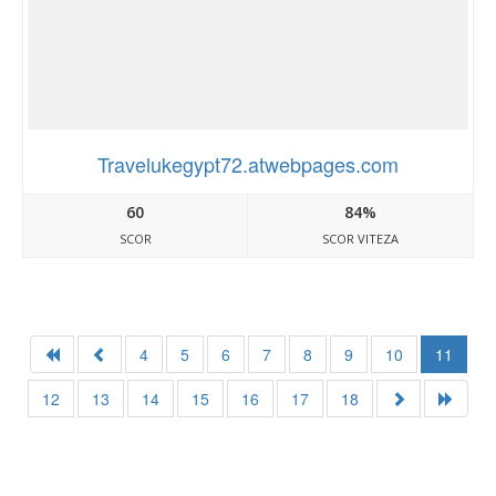
Travelukegypt72.atwebpages.com
60
84%
SCOR
SCOR VITEZA
4
5
6
7
8
9
10
11
12
13
14
15
16
17
18