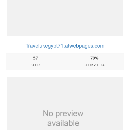
Travelukegypt71.atwebpages.com
57
79%
SCOR
SCOR VITEZA