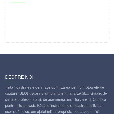
DESPRE NOI
Ținta noastră este de a face optimizarea pentru motoarele de
căutare (SEO) ușoară și simplă. Oferim analize SEO simple, de
calitate profesională și, de asemenea, monitorizare SEO critică
pentru site-uri web. Făcând instrumentele noastre intuitive și
ușor de înțeles, am ajutat mii de proprietari de afaceri mici,