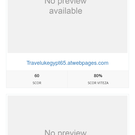
Travelukegypt65.atwebpages.com
60
80%
SCOR
SCOR VITEZA