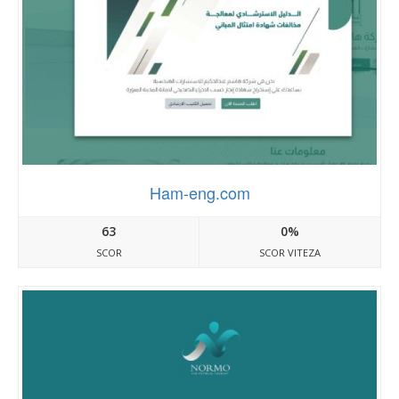
Ham-eng.com
63
0%
SCOR
SCOR VITEZA