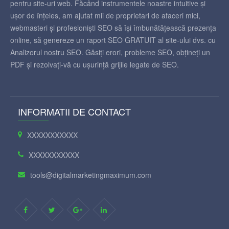
pentru site-uri web. Făcând instrumentele noastre intuitive și
ușor de înțeles, am ajutat mii de proprietari de afaceri mici,
webmasteri și profesioniști SEO să își îmbunătățească prezența
online, să genereze un raport SEO GRATUIT al site-ului dvs. cu
Analizorul nostru SEO. Găsiți erori, probleme SEO, obțineți un
PDF și rezolvați-vă cu ușurință grijile legate de SEO.
INFORMATII DE CONTACT
XXXXXXXXXXX
XXXXXXXXXXX
tools@digitalmarketingmaximum.com