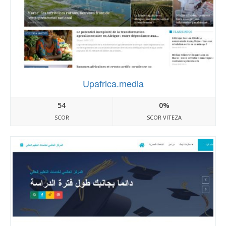
Upafrica.media
54
0%
SCOR
SCOR VITEZA