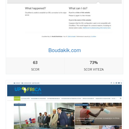
Boudakik.com
63
73%
SCOR
SCOR VITEZA