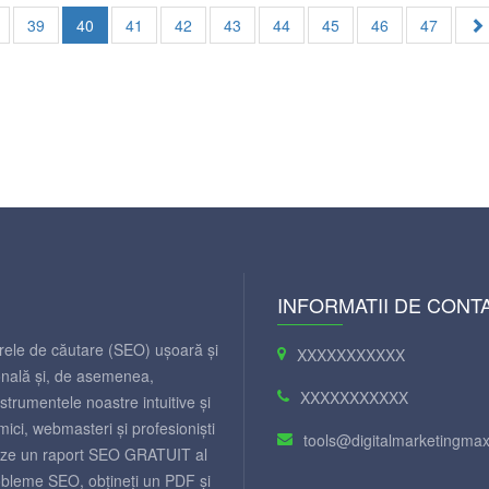
39
40
41
42
43
44
45
46
47
INFORMATII DE CONT
rele de căutare (SEO) ușoară și
XXXXXXXXXXX
ională și, de asemenea,
XXXXXXXXXXX
strumentele noastre intuitive și
mici, webmasteri și profesioniști
tools@digitalmarketingm
reze un raport SEO GRATUIT al
probleme SEO, obțineți un PDF și