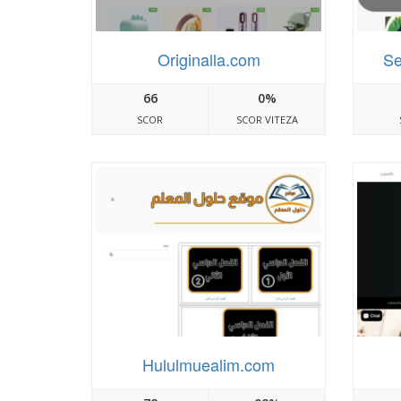
Originalla.com
Se
66
0%
SCOR
SCOR VITEZA
Hululmuealim.com