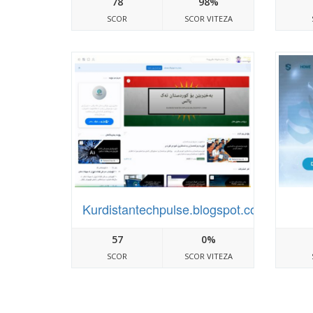
78
98%
SCOR
SCOR VITEZA
Kurdistantechpulse.blogspot.com
57
0%
SCOR
SCOR VITEZA