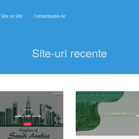
Site vs Site
Contactează-ne
Site-uri recente