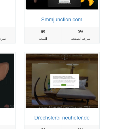
Smmjunction.com
%
69
0%
سرعة الصفحة
النتيجة
سرعة
Drechslerei-neuhofer.de