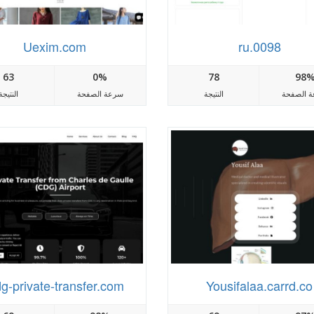
Uexim.com
0098.ru
63
0%
78
98
 الصفحة
النتيجة
سرعة الصفحة
النتيجة
g-private-transfer.com
Yousifalaa.carrd.co