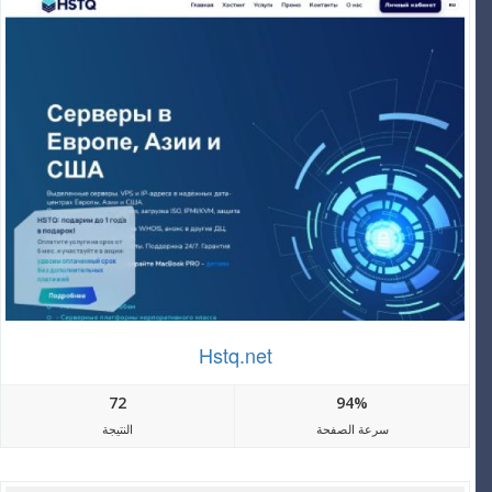
Hstq.net
72
94%
سرعة الصفحة
النتيجة