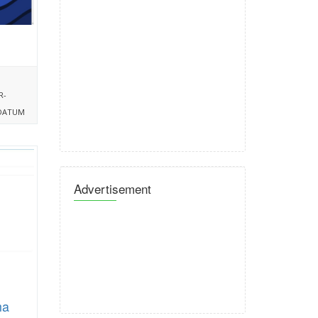
R-
DATUM
Advertisement
ma