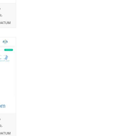
%
R-
DATUM
om
%
R-
DATUM