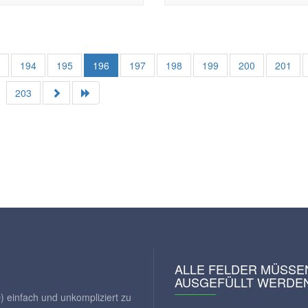
3
194
195
196
197
198
199
200
201
203
ALLE FELDER MÜSSE
AUSGEFÜLLT WERDE
) einfach und unkompliziert zu