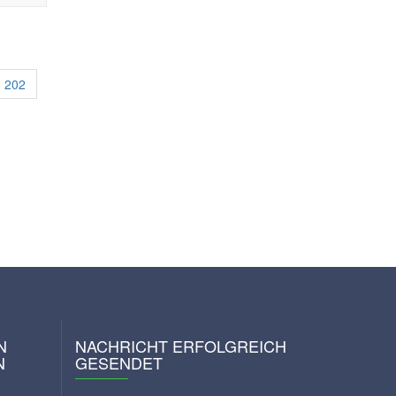
202
N
NACHRICHT ERFOLGREICH
N
GESENDET