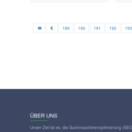
189
190
191
192
19
ÜBER UNS
Unser Ziel ist es, die Suchmaschinenoptimierung (SEO