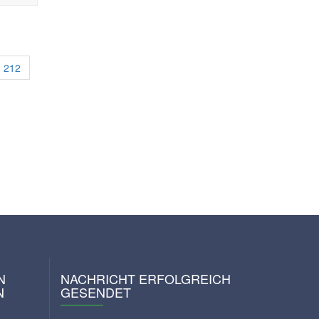
212
N
NACHRICHT ERFOLGREICH
N
GESENDET