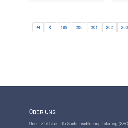
199
200
201
202
20
ÜBER UNS
Unser Ziel ist es, die Suchmaschinenoptimierung (SEO