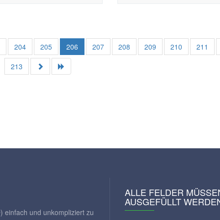
3
204
205
206
207
208
209
210
211
213
ALLE FELDER MÜSSE
AUSGEFÜLLT WERDE
) einfach und unkompliziert zu