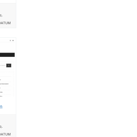
R-
DATUM
m
R-
DATUM