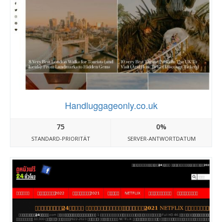
Handluggageonly.co.uk
75
0%
STANDARD-PRIORITÄT
SERVER-ANTWORTDATUM