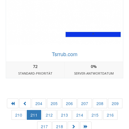
Tsrrub.com
72
0%
STANDARD-PRIORITÄT
SERVER-ANTWORTDATUM
204
205
206
207
208
209
210
211
212
213
214
215
216
217
218