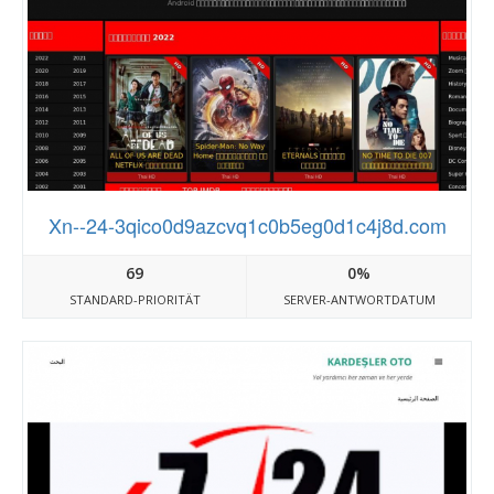
Xn--24-3qico0d9azcvq1c0b5eg0d1c4j8d.com
69
0%
STANDARD-PRIORITÄT
SERVER-ANTWORTDATUM