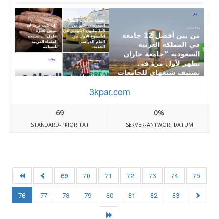
3kpar.com
69
0%
STANDARD-PRIORITÄT
SERVER-ANTWORTDATUM
69
70
71
72
73
74
75
76
77
78
79
80
81
82
83