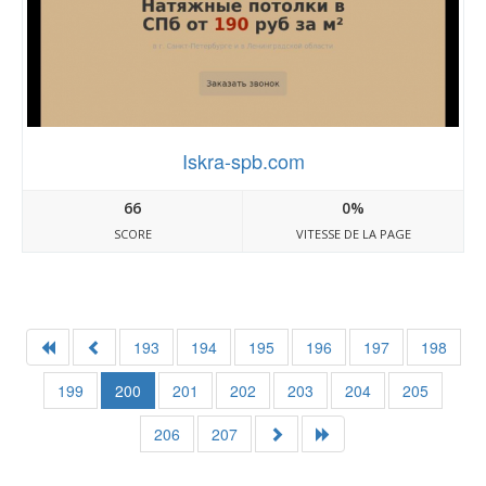
Iskra-spb.com
66
0%
SCORE
VITESSE DE LA PAGE
193
194
195
196
197
198
199
200
201
202
203
204
205
206
207