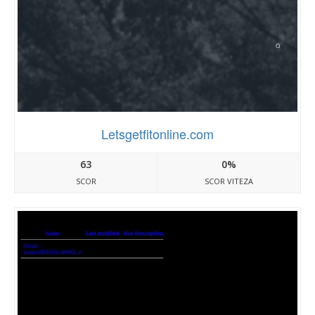
Letsgetfitonline.com
63
0%
SCOR
SCOR VITEZA