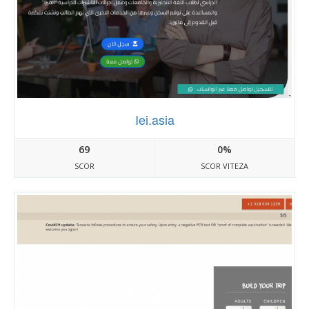
Iei.asia
69
0%
SCOR
SCOR VITEZA