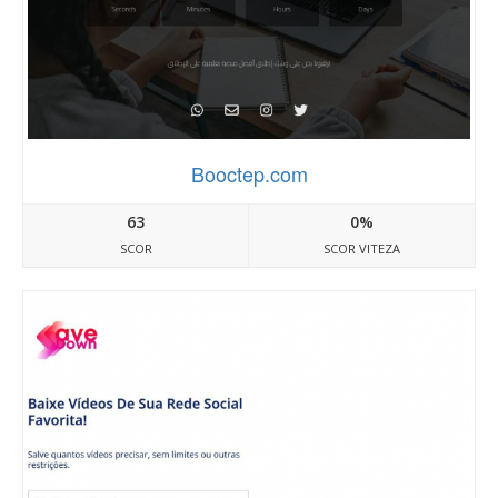
Booctep.com
63
0%
SCOR
SCOR VITEZA