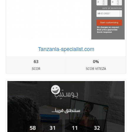
Tanzania-specialist.com
63
0%
SCOR
SCOR VITEZA