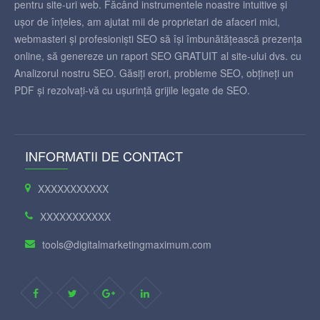
pentru site-uri web. Făcând instrumentele noastre intuitive și
ușor de înțeles, am ajutat mii de proprietari de afaceri mici,
webmasteri și profesioniști SEO să își îmbunătățească prezența
online, să genereze un raport SEO GRATUIT al site-ului dvs. cu
Analizorul nostru SEO. Găsiți erori, probleme SEO, obțineți un
PDF și rezolvați-vă cu ușurință grijile legate de SEO.
INFORMATII DE CONTACT
XXXXXXXXXXX
XXXXXXXXXXX
tools@digitalmarketingmaximum.com