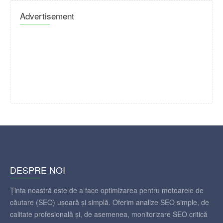
Advertisement
DESPRE NOI
Ținta noastră este de a face optimizarea pentru motoarele de
căutare (SEO) ușoară și simplă. Oferim analize SEO simple, de
calitate profesională și, de asemenea, monitorizare SEO critică