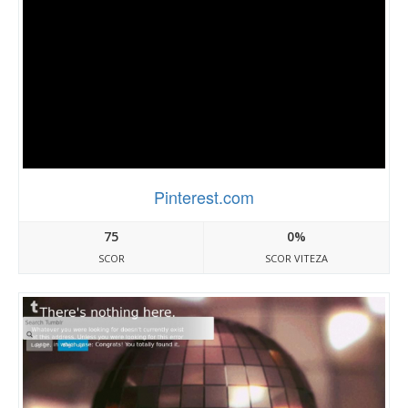
Pinterest.com
75
0%
SCOR
SCOR VITEZA