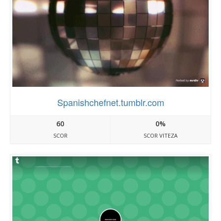
Spanishchefnet.tumblr.com
60
0%
SCOR
SCOR VITEZA