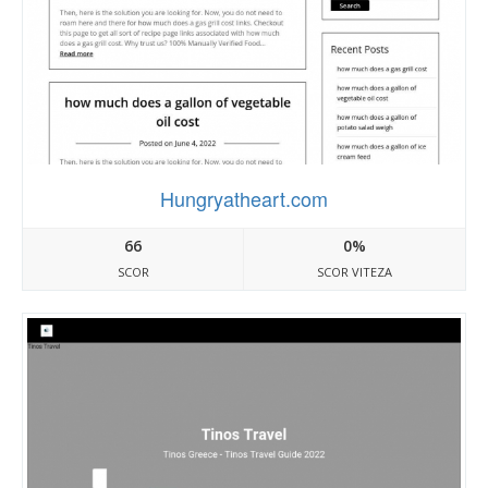
Hungryatheart.com
66
0%
SCOR
SCOR VITEZA