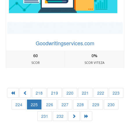
Goodwritingservices.com
60
0%
SCOR
SCOR VITEZA
218
219
220
221
222
223
224
225
226
227
228
229
230
231
232