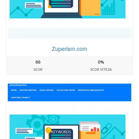
Zuperism.com
66
0%
SCOR
SCOR VITEZA