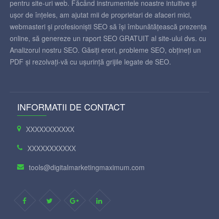
pentru site-uri web. Făcând instrumentele noastre intuitive și
ușor de înțeles, am ajutat mii de proprietari de afaceri mici,
webmasteri și profesioniști SEO să își îmbunătățească prezența
online, să genereze un raport SEO GRATUIT al site-ului dvs. cu
Analizorul nostru SEO. Găsiți erori, probleme SEO, obțineți un
PDF și rezolvați-vă cu ușurință grijile legate de SEO.
INFORMATII DE CONTACT
XXXXXXXXXXX
XXXXXXXXXXX
tools@digitalmarketingmaximum.com