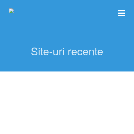
Site-uri recente