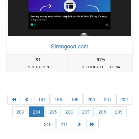
Sirengood.com
81
97%
PUNTUACIÓN
VELOCIDAD DE PÁGINA
197
198
199
200
201
202
203
204
205
206
207
208
209
210
211