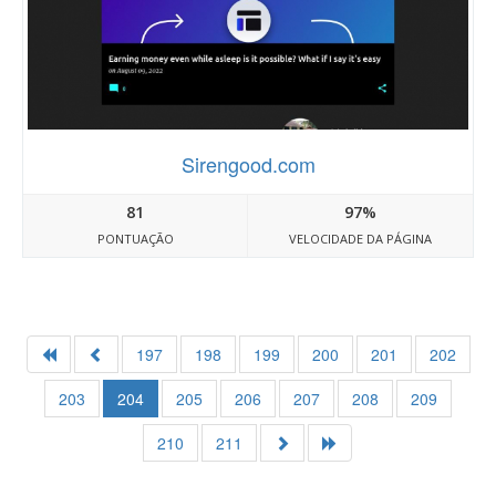
Sirengood.com
81
97%
PONTUAÇÃO
VELOCIDADE DA PÁGINA
197
198
199
200
201
202
203
204
205
206
207
208
209
210
211