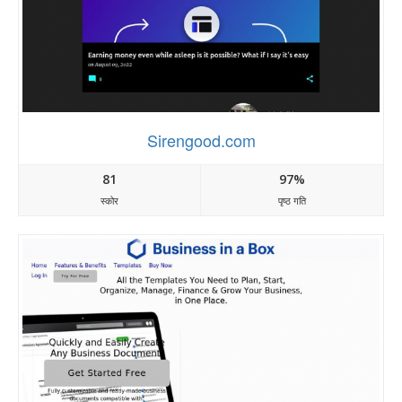
Sirengood.com
81
97%
स्कोर
पृष्ठ गति