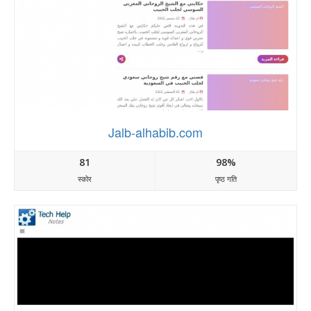
Jalb-alhabib.com
81
98%
स्कोर
पृष्ठ गति