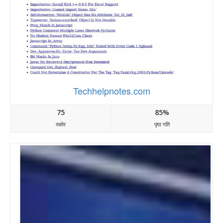
Techhelpnotes.com
75
85%
स्कोर
पृष्ठ गति