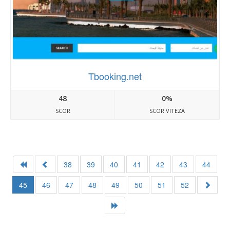
Tbooking.net
48
0%
SCOR
SCOR VITEZA
38
39
40
41
42
43
44
45
46
47
48
49
50
51
52